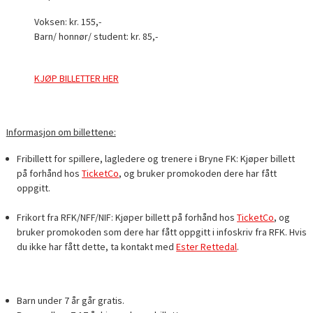
Voksen: kr. 155,-
Barn/ honnør/ student: kr. 85,-
KJØP BILLETTER HER
Informasjon om billettene:
Fribillett for spillere, lagledere og trenere i Bryne FK: Kjøper billett
på forhånd hos
TicketCo
, og bruker promokoden dere har fått
oppgitt.
Frikort fra RFK/NFF/NIF: Kjøper billett på forhånd hos
TicketCo
, og
bruker promokoden som dere har fått oppgitt i infoskriv fra RFK. Hvis
du ikke har fått dette, ta kontakt med
Ester Rettedal
.
Barn under 7 år går gratis.