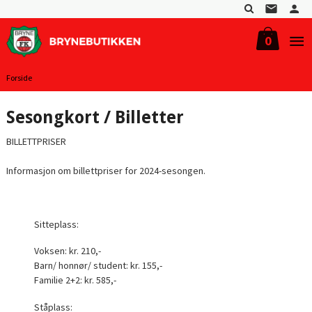
Gå
til
innholdet
0
Forside
Sesongkort / Billetter
BILLETTPRISER
Informasjon om billettpriser for 2024-sesongen.
Sitteplass:
Voksen: kr. 210,-
Barn/ honnør/ student: kr. 155,-
Familie 2+2: kr. 585,-
Ståplass: