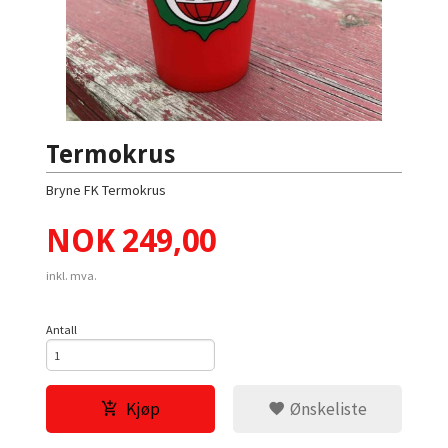
Termokrus
Bryne FK Termokrus
Pris
NOK
249,00
inkl. mva.
Antall
Kjøp
Ønskeliste