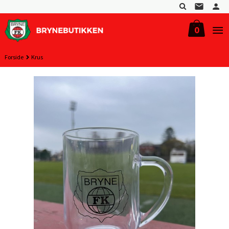
Gå
til
innholdet
0
Forside
Krus