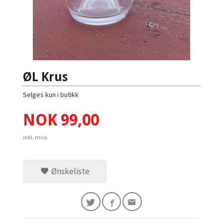
ØL Krus
Selges kun i butikk
Pris
NOK
99,00
inkl. mva.
Ønskeliste