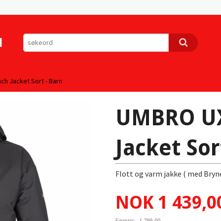
ch Jacket Sort - Barn
UMBRO UX
Jacket Sor
Flott og varm jakke ( med Bryn
Tilbud
NOK
1 439,0
Førpris:
1 799,00