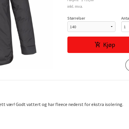
Rabatt
inkl. mva.
Størrelser
Anta
Kjøp
t vær! Godt vattert og har fleece nederst for ekstra isolering.