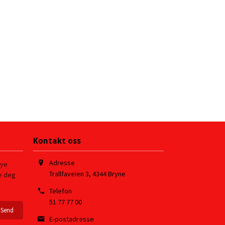
Kontakt oss
Adresse
nye
Trallfaveien 3
,
4344
Bryne
re deg
Telefon
51 77 77 00
E-postadresse