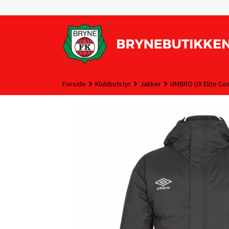
Gå
til
innholdet
Forside
Klubbutstyr
Jakker
UMBRO UX Elite Coa