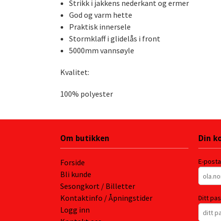
Strikk i jakkens nederkant og ermer
God og varm hette
Praktisk innersele
Stormklaff i glidelås i front
5000mm vannsøyle
Kvalitet:
100% polyester
Om butikken
Din k
E-post
Forside
Bli kunde
Sesongkort / Billetter
Kontaktinfo / Åpningstider
Ditt pa
Logg inn