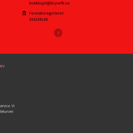
butikksjef@brynefk.no
Foretaksregisteret
934238168
ev
ervice. Vi
dlekurven