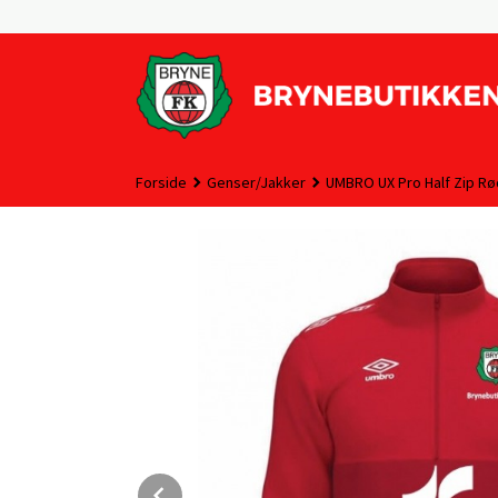
Gå
til
innholdet
Forside
Genser/Jakker
UMBRO UX Pro Half Zip Rø
Prev