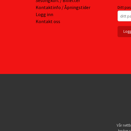
Sesongkort / Billetter
Kontaktinfo / Åpningstider
Ditt pa
Logg inn
Kontakt oss
Vår nettb
bruker c