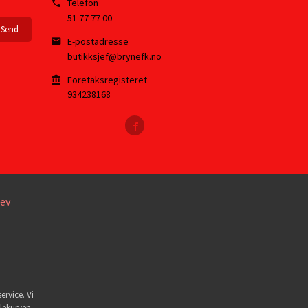
Telefon
51 77 77 00
E-postadresse
butikksjef@brynefk.no
Foretaksregisteret
934238168
ev
ervice. Vi
dlekurven