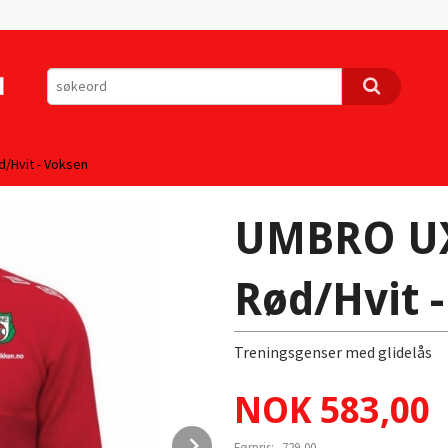
d/Hvit - Voksen
UMBRO UX 
Rød/Hvit 
Treningsgenser med glidelås
Tilbud
NOK
583,00
Next
Førpris:
729,00