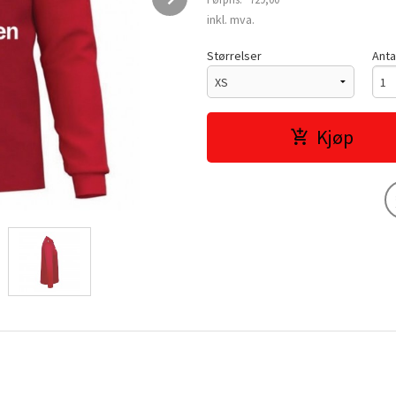
Rabatt
inkl. mva.
Størrelser
Anta
Kjøp