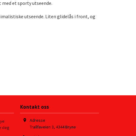
t med et sporty utseende.
malistiske utseende. Liten glidelås i front, og
Kontakt oss
Adresse
nye
Trallfaveien 3
,
4344
Bryne
re deg