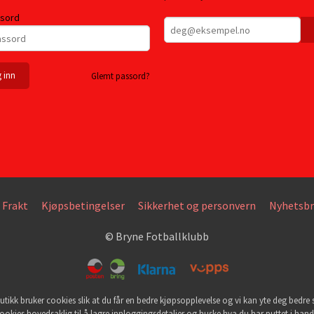
ssord
Glemt passord?
Frakt
Kjøpsbetingelser
Sikkerhet og personvern
Nyhetsbr
© Bryne Fotballklubb
utikk bruker cookies slik at du får en bedre kjøpsopplevelse og vi kan yte deg bedre s
ookies hovedsaklig til å lagre innloggingsdetaljer og huske hva du har puttet i han