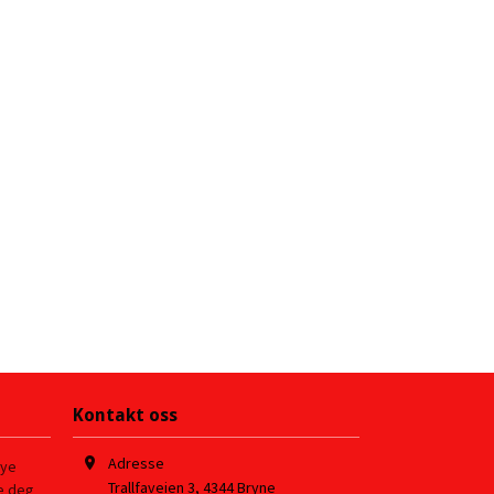
Kontakt oss
Adresse
nye
Trallfaveien 3
,
4344
Bryne
re deg