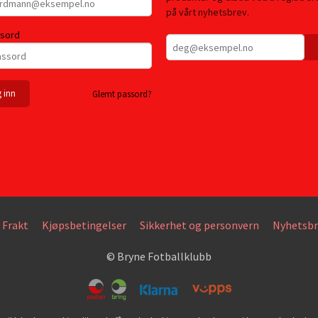
på vårt nyhetsbrev.
ssord
Glemt passord?
Frakt
Kjøpsbetingelser
Sikkerhet og personvern
Nyhetsbr
© Bryne Fotballklubb