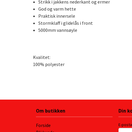
Strikk i jakkens nederkant og ermer
God og varm hette
Praktisk innersele
Stormklaff i glidelås i front
5000mm vannsøyle
Kvalitet:
100% polyester
Om butikken
Din k
E-post
Forside