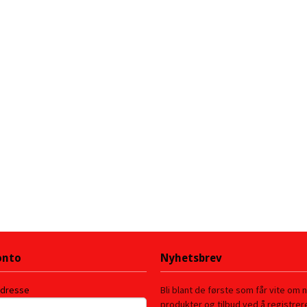
onto
Nyhetsbrev
adresse
Bli blant de første som får vite om 
produkter og tilbud ved å registre