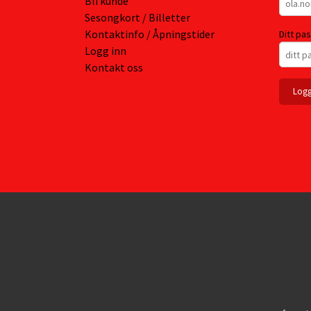
Bli kunde
Sesongkort / Billetter
Kontaktinfo / Åpningstider
Ditt pa
Logg inn
Kontakt oss