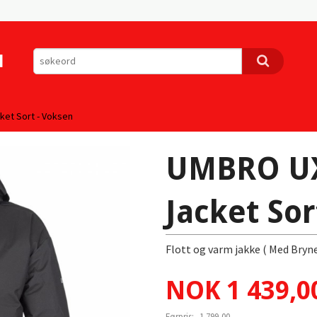
ket Sort - Voksen
UMBRO UX
Jacket Sor
Flott og varm jakke ( Med Bryn
Tilbud
NOK
1 439,0
Førpris:
1 799,00