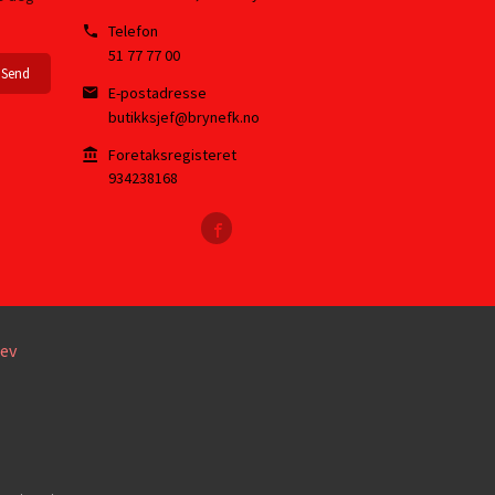
Telefon
51 77 77 00
E-postadresse
butikksjef@brynefk.no
Foretaksregisteret
934238168
ev