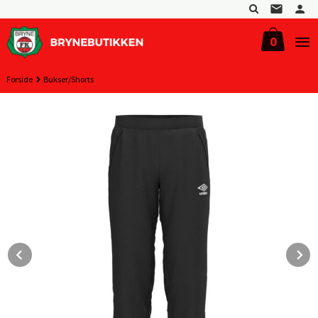
Gå
til
innholdet
0
Forside
Bukser/Shorts
Prev
N