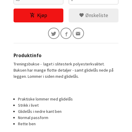
Kjøp
Ønskeliste
Produktinfo
Treningsbukse - laget i slitesterk polyesterkvalitet.
Buksen har mange flotte detaljer - samt glidelås nede på
leggen. Lommer i siden med glidelås.
Praktiske lommer med glidelås
Strikk i livet
Glidelås i nedre kant ben
Normal passform
Rette ben