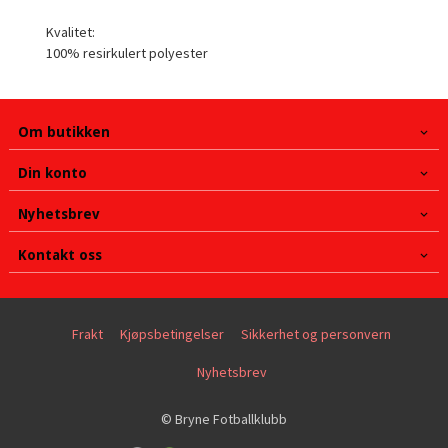
Kvalitet:
100% resirkulert polyester
Om butikken
Din konto
Nyhetsbrev
Kontakt oss
Frakt
Kjøpsbetingelser
Sikkerhet og personvern
Nyhetsbrev
© Bryne Fotballklubb